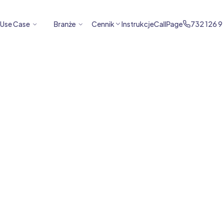
Use Case
Branże
Cennik
Instrukcje
CallPage
732 126 