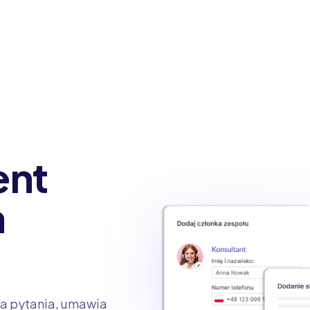
ent
a
a pytania, umawia